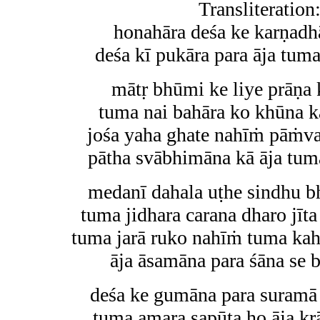
Transliteration
honahāra deśa ke karṇadh
deśa kī pukāra para āja tuma
mātṛ bhūmi ke liye prāṇa k
tuma nai bahāra ko khūna k
jośa yaha ghate nahīṁ pāṁva
pātha svābhimāna kā āja tuma
medanī dahala uṭhe sindhu b
tuma jidhara carana dharo jīta
tuma jarā ruko nahīṁ tuma ka
āja āsamāna para śāna se b
deśa ke gumāna para suram
tuma amara sapūta ho āja kr