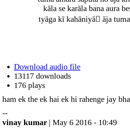
kāla se karāla bana aura b
tyāga kī kahāniyā āja tuma 
Download audio file
13117 downloads
176 plays
ham ek the ek hai ek hi rahenge jay b
--
vinay kumar
| May 6 2016 - 10:49