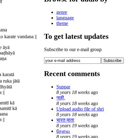
का
genre
language
theme
cana
To get latest updates
 karate vandana ||
e āyā
Subscribe to our e-mail group
baḍhāyā
paṇa
Recent comments
 karatā
 ruka jātā
 dhyātā
Suppar
 ||
8 years 18 weeks
ago
नाही,
amitī kā
8 years 18 weeks
ago
samitī kā
Upload audio file of shri
hana
8 years 18 weeks
ago
 ||
भारत माता
8 years 19 weeks
ago
சேவை
8 years 19 weeks
ago