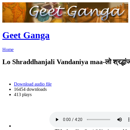
Geet Ganga
Home
Lo Shraddhanjali Vandaniya maa-लो श्रद्धांजल
Download audio file
16454 downloads
413 plays