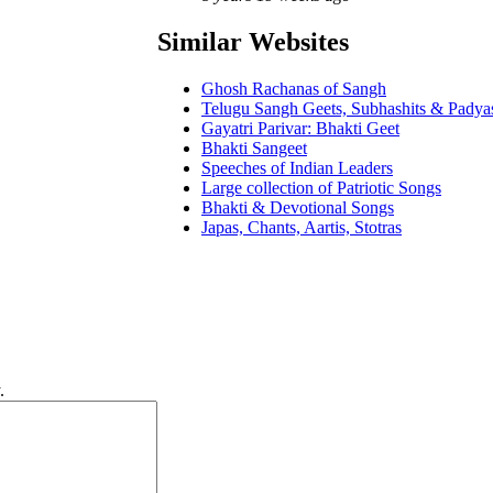
Similar Websites
Ghosh Rachanas of Sangh
Telugu Sangh Geets, Subhashits & Padya
Gayatri Parivar: Bhakti Geet
Bhakti Sangeet
Speeches of Indian Leaders
Large collection of Patriotic Songs
Bhakti & Devotional Songs
Japas, Chants, Aartis, Stotras
.