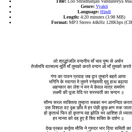
Title:
Loo Shradhanjali Vandaneeya Ma
Genre:
Vyakti
Language:
Hindi
Length:
4:20 minutes (3.98 MB)
Format:
MP3 Stereo 44kHz 128Kbps (C
लो श्रद्धांजलि वन्दनीय माँ भाव पुष्प से अर्चन
तेजोमयि वात्सल्य मूर्ति माँ तुमको करते वन्दन ओ माँ तुमको करत
गंगा का पावन प्रवाह जब द्वार तुम्हारे बहते आया
भगिनि के स्वागत मे तुमने स्नेहमयी मृदु हाथ बढाया
अहन्कार का लेश न मन मे केवल मात्र समर्पण
लक्ष्मी की पूजा वेदि पर सरस्वती का चन्दन ॥
सौम्य सरल व्यक्तित्व तुम्हारा सबका मन आनन्दित करत
उस विशाल वट वृक्ष छाँव मे हर पंछी कुछ क्षण रुक जाता
हो कृतार्थ फिर हो कृतग्य वह झोलि भर आशिश ले ध्यात
हर मानव को वह हुए है शिव शक्ति के दर्शन ॥
देख प्रबल कर्तृत्व मौसि ने गुरुदर भार दिया समिती का