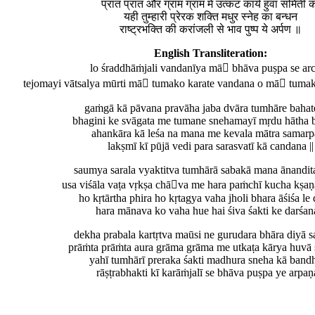
प्रांत प्रांत और ग्राम ग्राम मे उत्कट कार्य हुवा समिती 
यही तुम्हारी प्रेरक शक्ति मधुर स्नेह का बन्धन
राष्ट्रभक्ति की करांजली से भाव पुष्प ये अर्पण ॥
English Transliteration:
lo śraddhāṁjali vandanīya mā bhāva puṣpa se ar
tejomayi vātsalya mūrti mā tumako karate vandana o mā tumako
gaṁgā kā pāvana pravāha jaba dvāra tumhāre bahat
bhagini ke svāgata me tumane snehamayī mṛdu hātha 
ahankāra kā leśa na mana me kevala mātra samar
lakṣmī kī pūjā vedi para sarasvatī kā candana ||
saumya sarala vyaktitva tumhārā sabakā mana ānandita
usa viśāla vaṭa vṛkṣa chāva me hara paṁchī kucha kṣaṇa
ho kṛtārtha phira ho kṛtagya vaha jholi bhara āśiśa le
hara mānava ko vaha hue hai śiva śakti ke darśana
dekha prabala kartṛtva maūsi ne gurudara bhāra diyā s
prāṁta prāṁta aura grāma grāma me utkaṭa kārya huvā 
yahī tumhārī preraka śakti madhura sneha kā band
rāṣṭrabhakti kī karāṁjalī se bhāva puṣpa ye arpaṇa