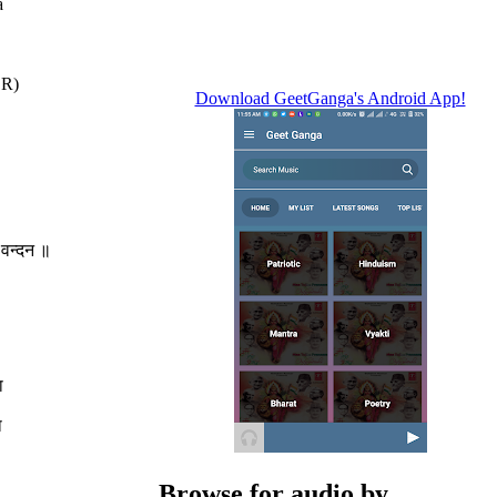
a
BR)
Download GeetGanga's Android App!
े वन्दन ॥
ा
ा
Browse for audio by